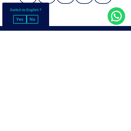
Switch to English ?
Yes
No
MODES DE PAIEMENT
Espèces
Virement bancaire
Chèque