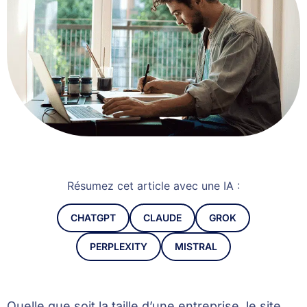
Résumez cet article avec une IA :
CHATGPT
CLAUDE
GROK
PERPLEXITY
MISTRAL
Quelle que soit la taille d’une entreprise, le site