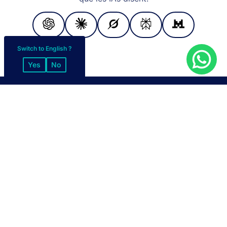
Switch to English ?
Yes
No
MODES DE PAIEMENT
Espèces
Virement bancaire
Chèque