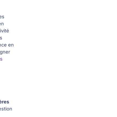
Des
en
ivité
ts
ance en
agner
es
ières
estion