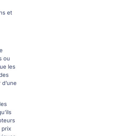
ns et
de
s ou
que les
 des
r d’une
les
u’ils
moteurs
 prix