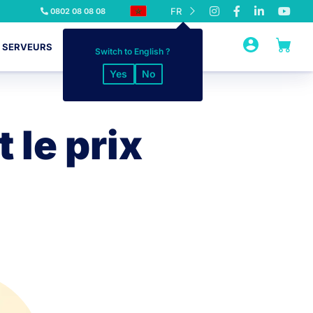
FR
0802 08 08 08
SERVEURS
INFOGÉRANCE
SSL
Switch to English ?
Yes
No
t le prix