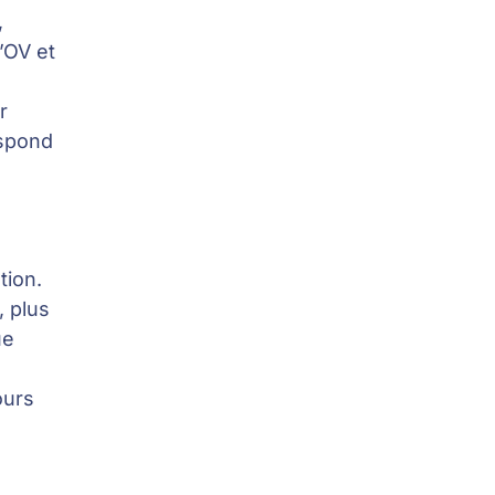
,
’OV et
r
espond
tion.
, plus
ue
ours