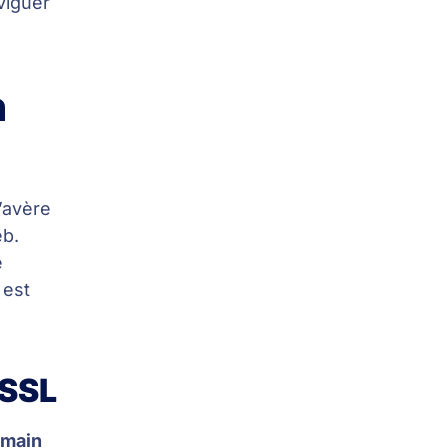
viguer
n
s’avère
eb.
e
 est
 SSL
main