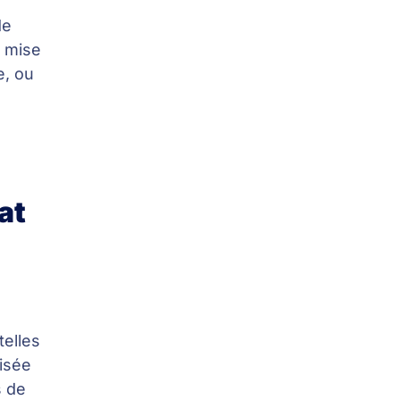
de
a mise
e, ou
s
at
telles
isée
s de