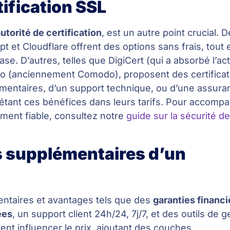
tification SSL
utorité de certification
, est un autre point crucial. 
t et Cloudflare offrent des options sans frais, tout 
e. D’autres, telles que DigiCert (qui a absorbé l’act
o (anciennement Comodo), proposent des certifica
émentaires, d’un support technique, ou d’une assur
eflétant ces bénéfices dans leurs tarifs. Pour accomp
ement fiable, consultez notre
guide sur la sécurité d
s supplémentaires d’un
entaires et avantages tels que des
garanties financ
ées
, un support client 24h/24, 7j/7, et des outils de g
ent influencer le prix, ajoutant des couches