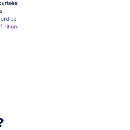
curisée
de
bord ce
finition
?